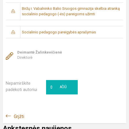
Biržų r. Vabalninko Balio Sruogos gimnazija skelbia atranką
socialinio pedagogo (-ės) pareigoms užimti
Socialinio pedagogo pareigybės aprašymas
Deimantė Žalinkevičienė
Direktorė
Nepamirškite
0
AČIŪ
padėkoti autoriui
Grįžti
Ankstesnės naujienos