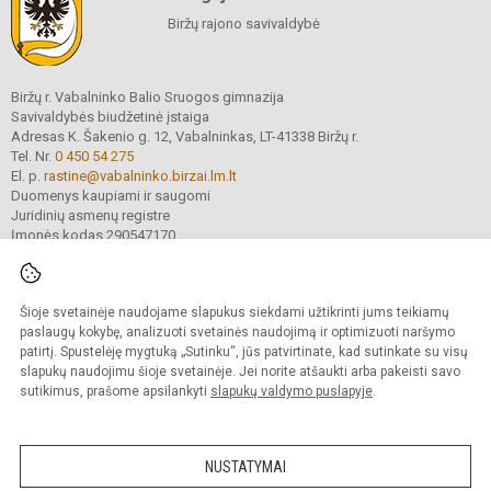
Biržų rajono savivaldybė
Biržų r. Vabalninko Balio Sruogos gimnazija
Savivaldybės biudžetinė įstaiga
Adresas K. Šakenio g. 12, Vabalninkas, LT-41338 Biržų r.
Tel. Nr.
0 450 54 275
El. p.
rastine@vabalninko.birzai.lm.lt
Duomenys kaupiami ir saugomi
Juridinių asmenų registre
Įmonės kodas 290547170
Šioje svetainėje naudojame slapukus siekdami užtikrinti jums teikiamų
© 2025. Biržų r. Vabalninko Balio Sruogos gimnazija. Visos teisės saugomos.
Kopijuoti turinį be raštiško įstaigos administracijos sutikimo griežtai draudžiama.
paslaugų kokybę, analizuoti svetainės naudojimą ir optimizuoti naršymo
patirtį. Spustelėję mygtuką „Sutinku“, jūs patvirtinate, kad sutinkate su visų
Prieinamumo paraiška
Slapukų valdymas
slapukų naudojimu šioje svetainėje. Jei norite atšaukti arba pakeisti savo
sutikimus, prašome apsilankyti
slapukų valdymo puslapyje
.
Sumanus būdas atnaujinti
mokyklos interneto
svetainę
NUSTATYMAI