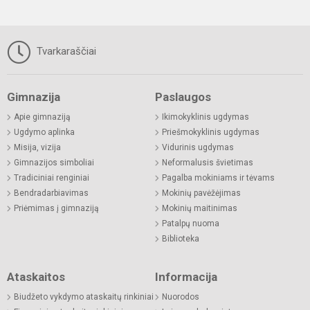
Tvarkaraščiai
Gimnazija
Paslaugos
Apie gimnaziją
Ikimokyklinis ugdymas
Ugdymo aplinka
Priešmokyklinis ugdymas
Misija, vizija
Vidurinis ugdymas
Gimnazijos simboliai
Neformalusis švietimas
Tradiciniai renginiai
Pagalba mokiniams ir tėvams
Bendradarbiavimas
Mokinių pavėžėjimas
Priėmimas į gimnaziją
Mokinių maitinimas
Patalpų nuoma
Biblioteka
Ataskaitos
Informacija
Biudžeto vykdymo ataskaitų rinkiniai
Nuorodos