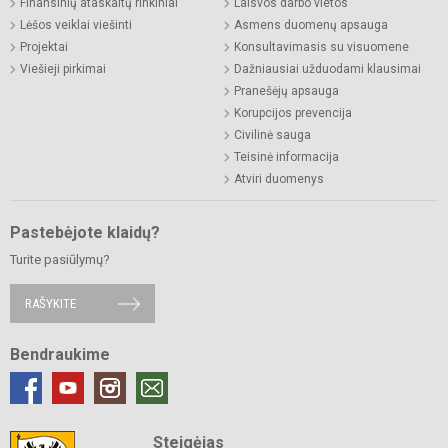
Finansinių ataskaitų rinkiniai
Laisvos darbo vietos
Lėšos veiklai viešinti
Asmens duomenų apsauga
Projektai
Konsultavimasis su visuomene
Viešieji pirkimai
Dažniausiai užduodami klausimai
Pranešėjų apsauga
Korupcijos prevencija
Civilinė sauga
Teisinė informacija
Atviri duomenys
Pastebėjote klaidų?
Turite pasiūlymų?
RAŠYKITE
Bendraukime
Steigėjas