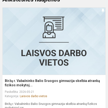
B
r.
V
B
S
g
s
a
Biržų r. Vabalninko Balio Sruogos gimnazija skelbia atranką
fizikos mokytoj...
Paskelbta: 2026-05-21
Kategorija:
Laisvos darbo vietos
Biržų r. Vabalninko Balio Sruogos gimnazija skelbia atranką fizikos
mokytojo(-os...