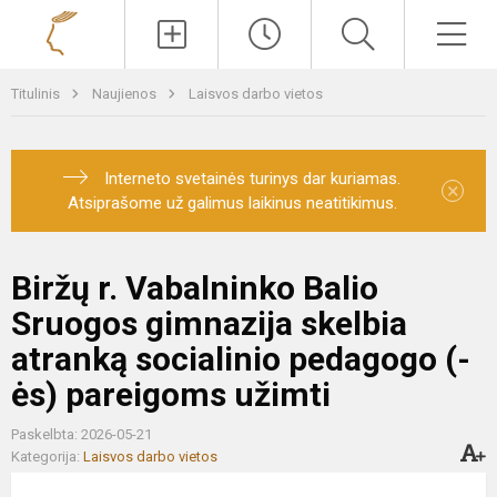
Paieška
Men
Titulinis
Naujienos
Laisvos darbo vietos
Interneto svetainės turinys dar kuriamas.
×
Atsiprašome už galimus laikinus neatitikimus.
Biržų r. Vabalninko Balio
Sruogos gimnazija skelbia
atranką socialinio pedagogo (-
ės) pareigoms užimti
Paskelbta: 2026-05-21
Kategorija:
Laisvos darbo vietos