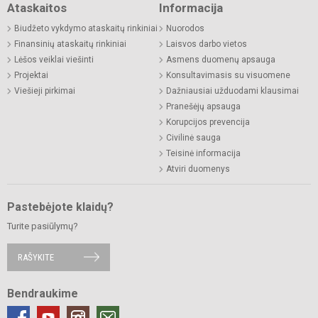
Ataskaitos
Informacija
Biudžeto vykdymo ataskaitų rinkiniai
Nuorodos
Finansinių ataskaitų rinkiniai
Laisvos darbo vietos
Lėšos veiklai viešinti
Asmens duomenų apsauga
Projektai
Konsultavimasis su visuomene
Viešieji pirkimai
Dažniausiai užduodami klausimai
Pranešėjų apsauga
Korupcijos prevencija
Civilinė sauga
Teisinė informacija
Atviri duomenys
Pastebėjote klaidų?
Turite pasiūlymų?
RAŠYKITE
Bendraukime