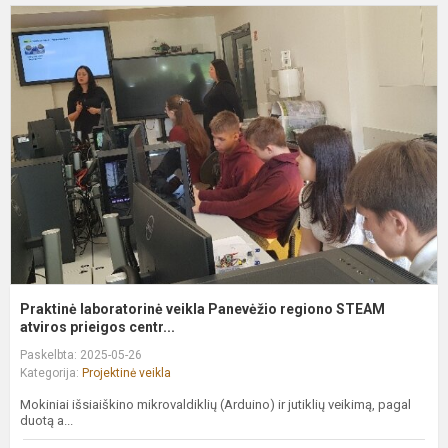
P
l
v
P
r
S
at
Praktinė laboratorinė veikla Panevėžio regiono STEAM
atviros prieigos centr...
Paskelbta: 2025-05-26
Kategorija:
Projektinė veikla
Mokiniai išsiaiškino mikrovaldiklių (Arduino) ir jutiklių veikimą, pagal
duotą a...