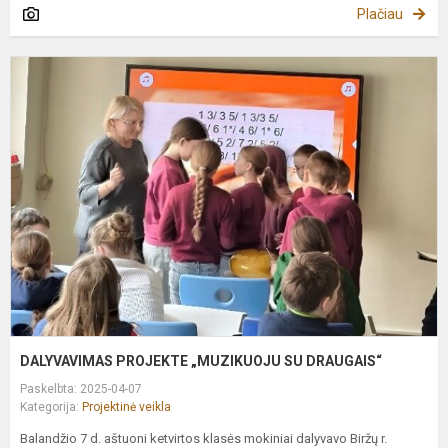
Plačiau
D
P
„
S
D
DALYVAVIMAS PROJEKTE „MUZIKUOJU SU DRAUGAIS“
Paskelbta: 2025-04-07
Kategorija:
Projektinė veikla
Balandžio 7 d. aštuoni ketvirtos klasės mokiniai dalyvavo Biržų r.