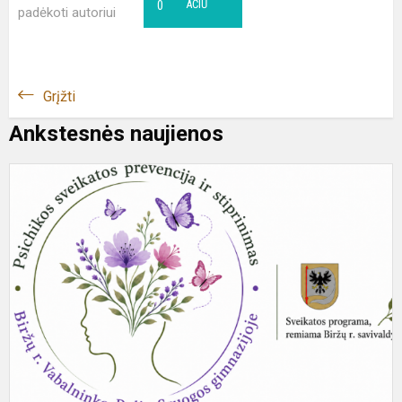
0
AČIŪ
padėkoti autoriui
Grįžti
Ankstesnės naujienos
G
p
į
s
p
pr