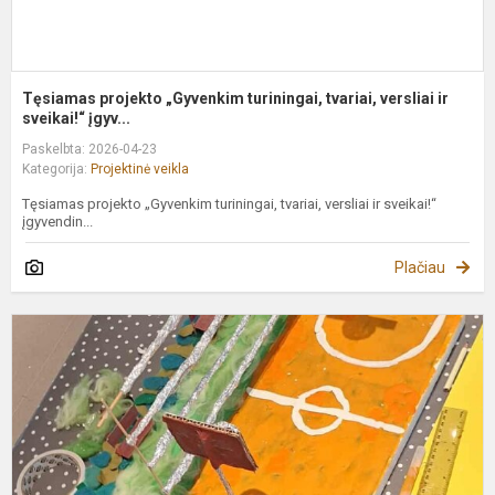
Tęsiamas projekto „Gyvenkim turiningai, tvariai, versliai ir
sveikai!“ įgyv...
Paskelbta: 2026-04-23
Kategorija:
Projektinė veikla
Tęsiamas projekto „Gyvenkim turiningai, tvariai, versliai ir sveikai!“
įgyvendin...
Plačiau
„
k
s
m