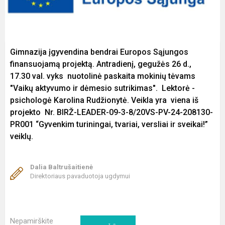
Gimnazija įgyvendina bendrai Europos Sąjungos
finansuojamą projektą. Antradienį, gegužės 26 d.,
17.30 val. vyks nuotolinė paskaita mokinių tėvams
"Vaikų aktyvumo ir dėmesio sutrikimas". Lektorė -
psichologė Karolina Rudžionytė. Veikla yra viena iš
projekto Nr. BIRŽ-LEADER-09-3-8/20VS-PV-24-208130-
PR001 “Gyvenkim turiningai, tvariai, versliai ir sveikai!”
veiklų.
Dalia Baltrušaitienė
Direktoriaus pavaduotoja ugdymui
Nepamirškite