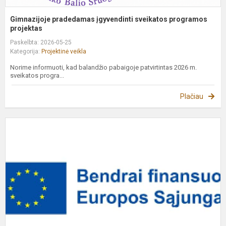
Gimnazijoje pradedamas įgyvendinti sveikatos programos
projektas
Paskelbta: 2026-05-25
Kategorija:
Projektinė veikla
Norime informuoti, kad balandžio pabaigoje patvirtintas 2026 m.
sveikatos progra...
Plačiau
T
p
„
t
t
v
i..