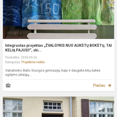
B
T
K
Integruotas projektas „ŽVALGYKIS NUO AUKŠTŲ BOKŠTŲ, TAI
KELIĄ PAJUSI!“, ski...
Paskelbta: 2025-09-26
Kategorija:
Projektinė veikla
Vabalninko Balio Sruogos gimnazija, kaip ir daugelis kitų šalies
ugdymo įstaigų,...
Plačiau
P
k
m