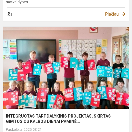
savivaldybės...
Plačiau
I
T
P
S
G
K
INTEGRUOTAS TARPDALYKINIS PROJEKTAS, SKIRTAS
GIMTOSIOS KALBOS DIENAI PAMINĖ...
Paskelbta: 2025-03-21