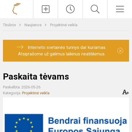
Paieška
Men
Titulinis
Naujienos
Projektinė veikla
Interneto svetainės turinys dar kuriamas.
×
Atsiprašome už galimus laikinus neatitikimus.
Paskaita tėvams
Paskelbta: 2026-05-26
Kategorija:
Projektinė veikla