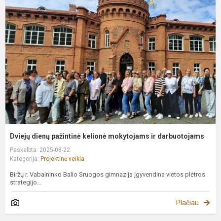
d
p
k
m
ir
d
Dviejų dienų pažintinė kelionė mokytojams ir darbuotojams
Paskelbta: 2025-08-22
Kategorija:
Projektinė veikla
Biržų r. Vabalninko Balio Sruogos gimnazija įgyvendina vietos plėtros
strategijo...
Plačiau