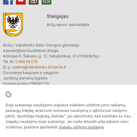
Steigėjas
Biržų rajono savivaldybė
Biržų r. Vabalninko Balio Sruogos gimnazija
Savivaldybės biudžetinė įstaiga
Adresas K. Šakenio g. 12, Vabalninkas, LT-41338 Biržų r.
Tel. Nr.
0 450 54 275
El. p.
rastine@vabalninko.birzai.lm.lt
Duomenys kaupiami ir saugomi
Juridinių asmenų registre
Įmonės kodas 290547170
Šioje svetainėje naudojame slapukus siekdami užtikrinti jums teikiamų
© 2025. Biržų r. Vabalninko Balio Sruogos gimnazija. Visos teisės saugomos.
Kopijuoti turinį be raštiško įstaigos administracijos sutikimo griežtai draudžiama.
paslaugų kokybę, analizuoti svetainės naudojimą ir optimizuoti naršymo
patirtį. Spustelėję mygtuką „Sutinku“, jūs patvirtinate, kad sutinkate su visų
Prieinamumo paraiška
Slapukų valdymas
slapukų naudojimu šioje svetainėje. Jei norite atšaukti arba pakeisti savo
sutikimus, prašome apsilankyti
slapukų valdymo puslapyje
.
Sumanus būdas atnaujinti
mokyklos interneto