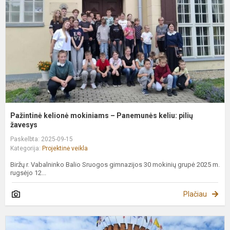
–
P
k
p
ž
Pažintinė kelionė mokiniams – Panemunės keliu: pilių
žavesys
Paskelbta: 2025-09-15
Kategorija:
Projektinė veikla
Biržų r. Vabalninko Balio Sruogos gimnazijos 30 mokinių grupė 2025 m.
rugsėjo 12...
Plačiau
D