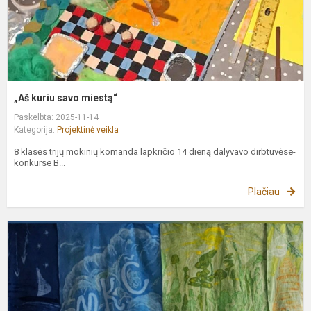
„Aš kuriu savo miestą“
Paskelbta: 2025-11-14
Kategorija:
Projektinė veikla
8 klasės trijų mokinių komanda lapkričio 14 dieną dalyvavo dirbtuvėse-
konkurse B...
Plačiau
I
p
„
N
A