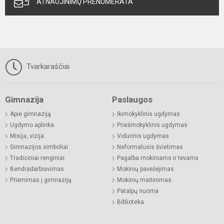
ATNAUJINIMŲ PRENUMERATA
Tvarkaraščiai
Gimnazija
Paslaugos
Apie gimnaziją
Ikimokyklinis ugdymas
Ugdymo aplinka
Priešmokyklinis ugdymas
Misija, vizija
Vidurinis ugdymas
Gimnazijos simboliai
Neformalusis švietimas
Tradiciniai renginiai
Pagalba mokiniams ir tėvams
Bendradarbiavimas
Mokinių pavėžėjimas
Priėmimas į gimnaziją
Mokinių maitinimas
Patalpų nuoma
Biblioteka